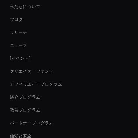
私たちについて
AI ビデオアスペクト比
ブログ
Virtual Assistant For Business
リサーチ
Ai Avatar For Corporate
ニュース
Ai Avatar For Education
[イベント]
AI トレーニング動画の作成
クリエイターファンド
Agentic Ai Avatar
アフィリエイトプログラム
紹介プログラム
教育プログラム
パートナープログラム
信頼と安全