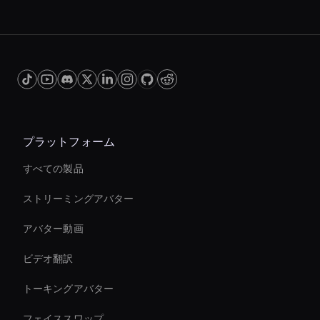
that cater to different regional and cultural
easily integrated with other software
preferences.
applications through APIs and SDKs. This
enables seamless incorporation into existing
workflows, such as content management
systems, e-learning platforms, and mobile apps,
enhancing their functionality and reach.
プラットフォーム
すべての製品
ストリーミングアバター
アバター動画
ビデオ翻訳
トーキングアバター
フェイススワップ