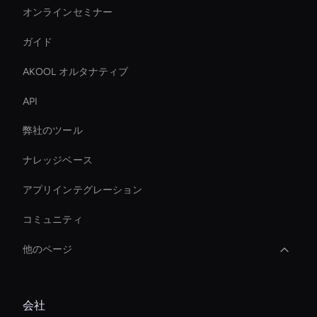
オンラインセミナー
ガイド
AKOOL オルタナティブ
API
弊社のツール
ナレッジベース
アプリインテグレーション
コミュニティ
他のページ
Ai Avatar In Retail
会社
Live Avatar For Streaming