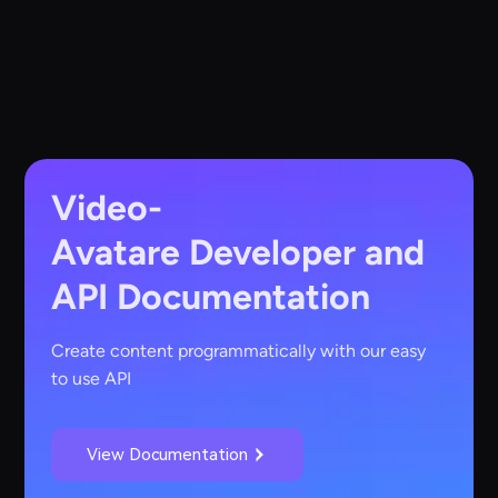
Video-
Avatare
Developer and
API Documentation
Create content programmatically with our easy
to use API
View Documentation