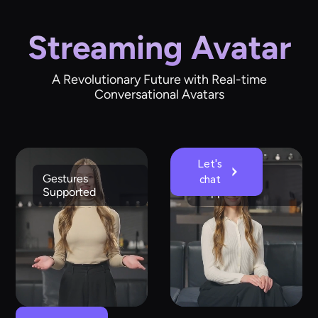
Streaming Avatar
A Revolutionary Future with Real-time
Conversational Avatars
Let's
Gestures
Emotions
chat
Supported
Supported