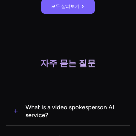
모두 살펴보기
자주 묻는 질문
What is a video spokesperson AI
service?
A video spokesperson AI service uses artificial