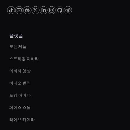
pricing plans to accommodate different
budgets and business needs.
플랫폼
모든 제품
스트리밍 아바타
아바타 영상
비디오 번역
토킹 아바타
페이스 스왑
라이브 카메라