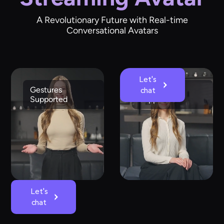
A Revolutionary Future with Real-time
Conversational Avatars
Let's
Gestures
Emotions
chat
Supported
Supported
Let's
chat