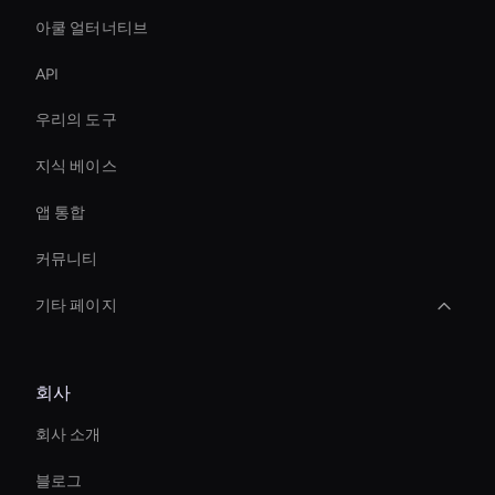
아쿨 얼터너티브
API
우리의 도구
지식 베이스
앱 통합
커뮤니티
기타 페이지
3d Holographic Avatar
회사
AI 비디오 효과 도구
회사 소개
AI 비디오 컬러라이제이션 툴
블로그
AI 비디오 자막 생성기