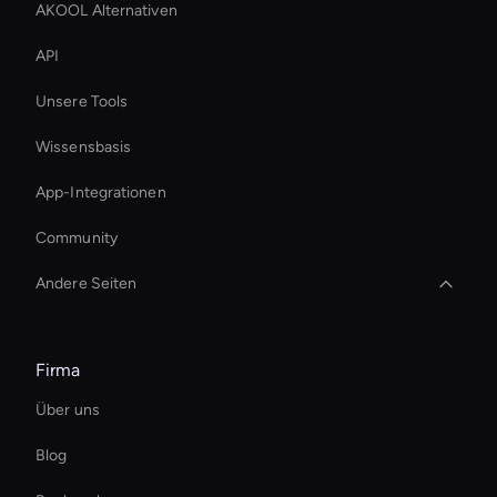
AKOOL Alternativen
API
Unsere Tools
Wissensbasis
App-Integrationen
Community
Andere Seiten
Best Real-Time Ai Avatar Software
Firma
Real-Time Ai Video
Über uns
Ersteller von KI-Videoanzeigen
Blog
AI-Videoclip-Editor