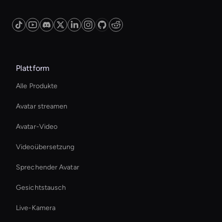
handling protocols to ensure user data is
processed securely and transparently,
respecting user privacy rights.
Plattform
Alle Produkte
Avatar streamen
Avatar-Video
Videoübersetzung
Sprechender Avatar
Gesichtstausch
Live-Kamera