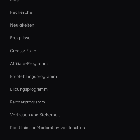
Ersteller von KI-Videoanzeigen
Recherche
Interactive Ai Avatar
Neuigkeiten
Healthcare Ai Avatar
Ereignisse
Best Real-Time Ai Avatar Software
Creator Fund
Autonomous Ai Avatar
Affiliate-Programm
Empfehlungsprogramm
Bildungsprogramm
Partnerprogramm
Vertrauen und Sicherheit
Richtlinie zur Moderation von Inhalten