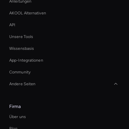
Anleitungen
AKOOL Alternativen
API
Unsere Tools
Wissensbasis
App-Integrationen
Community
Andere Seiten
Live Cam Ai Avatar
Firma
Ai Avatar Live Chat
Über uns
KI-Video-Thumbnail-Generator
Blog