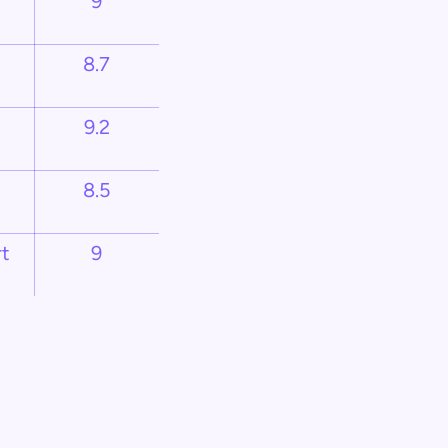
9
8.7
9.2
8.5
t
9