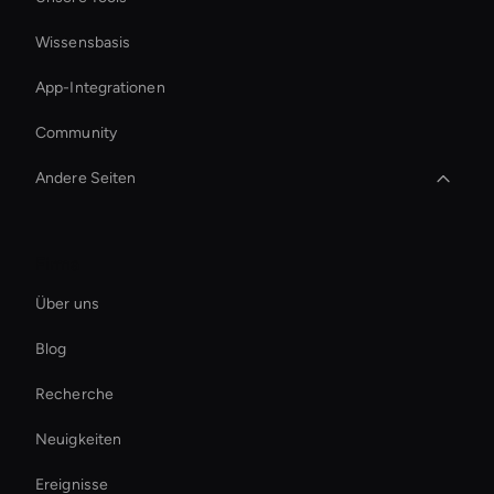
Wissensbasis
App-Integrationen
Community
Andere Seiten
virtual assistant for business
Firma
AI HR-Videomacher
Über uns
KI-Video-Thumbnail-Generator
Blog
AI-Videofolorierungswerkzeug
Recherche
Ai Avatar For Education
Neuigkeiten
Real-Time Ai Video
Ereignisse