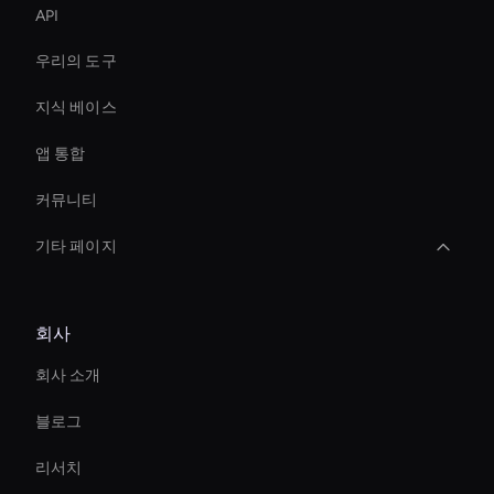
API
우리의 도구
지식 베이스
앱 통합
커뮤니티
기타 페이지
Live Video Avatar
회사
Interactive Digital Assistant
회사 소개
Real-Time Ai Video
블로그
Hr Ai Avatar
리서치
Self-Learning Ai Avatar