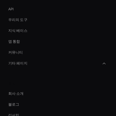
API
우리의 도구
지식 베이스
앱 통합
커뮤니티
기타 페이지
AI 비디오 트랜지션 메이커
회사
AI 비디오 자막 생성기
회사 소개
Ai Avatar Conferencing
블로그
Digital Twin For Meetings
리서치