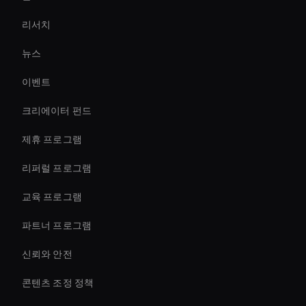
AI 비디오 썸네일 생성기
리서치
AI 비디오 자막 생성기
뉴스
Live Video Avatar
이벤트
conversational ai avatar
크리에이터 펀드
Ai Avatar For Zoom Meetings
제휴 프로그램
리퍼럴 프로그램
교육 프로그램
파트너 프로그램
신뢰와 안전
콘텐츠 조정 정책