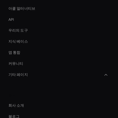
아쿨 얼터너티브
API
우리의 도구
지식 베이스
앱 통합
커뮤니티
기타 페이지
Autonomous Ai Avatar
회사
Enterprise Ai Avatar Solutions
회사 소개
Hologram Avatar
블로그