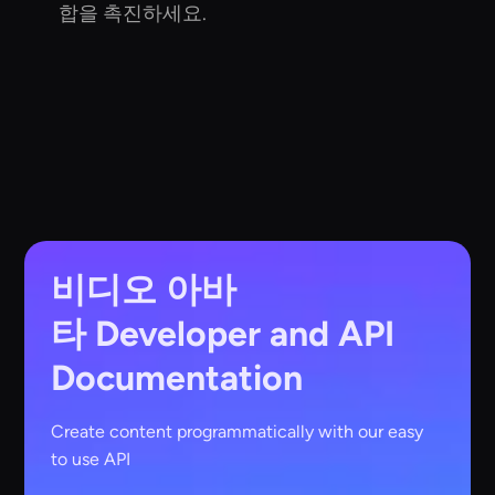
합을 촉진하세요.
비디오 아바
타
Developer and API
Documentation
Create content programmatically with our easy
to use API