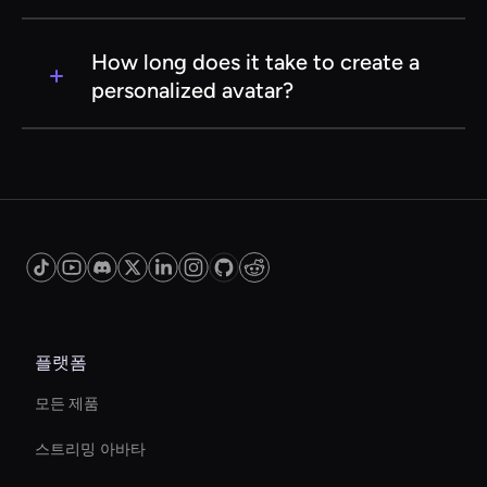
information and ensure that your data is used
solely for the purpose of creating your avatar.
Absolutely! Our service allows you to make
updates and modifications to your personalized
How long does it take to create a
avatar as often as you like. This ensures your
personalized avatar?
avatar can evolve with your changing
preferences and style.
The time it takes to create a personalized avatar
can vary based on the complexity of
customization. However, our AI service is
designed to deliver high-quality avatars quickly,
often within minutes of providing the necessary
input data.
플랫폼
모든 제품
스트리밍 아바타