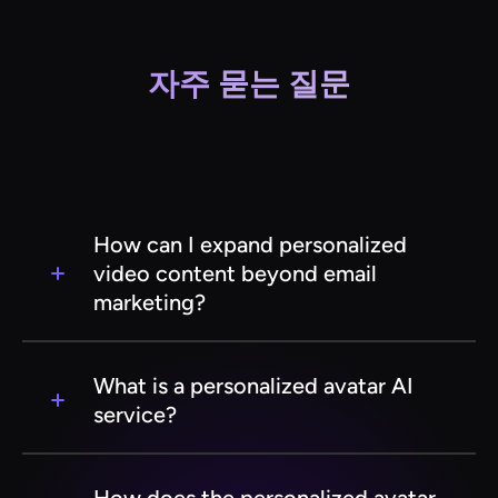
자주 묻는 질문
How can I expand personalized
video content beyond email
marketing?
While email is a powerful distribution channel,
video marketing automation allows you to scale
What is a personalized avatar AI
personalized content across social media,
service?
websites, and even SMS. You can create
platform-specific videos for LinkedIn,
A personalized avatar AI service uses advanced
Instagram, and Facebook while maintaining
artificial intelligence algorithms to create