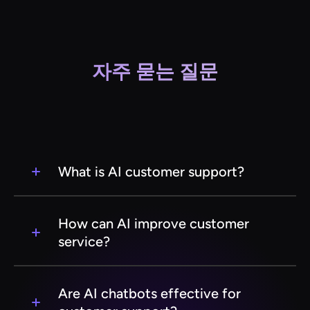
자주 묻는 질문
What is AI customer support?
AI customer support refers to the use of
artificial intelligence technologies to automate
How can AI improve customer
and enhance customer service interactions. This
service?
can include chatbots, virtual assistants, and
machine learning algorithms that help resolve
AI can improve customer service by providing
customer queries efficiently.
24/7 support, reducing response times,
Are AI chatbots effective for
personalizing customer interactions, and