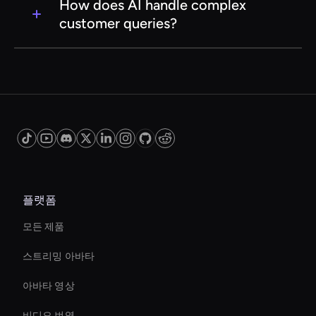
significantly reduce operational costs by
How does AI handle complex
automating repetitive tasks, minimizing the
customer queries?
need for large customer service teams, and
improving efficiency and productivity.
AI systems are equipped with natural language
processing and machine learning capabilities
that allow them to understand and respond to
complex customer queries. For issues beyond
their scope, they can seamlessly transfer the
query to a human agent for further assistance.
플랫폼
모든 제품
스트리밍 아바타
아바타 영상
비디오 번역